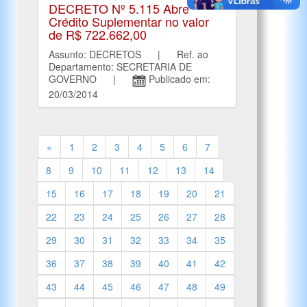
DECRETO Nº 5.115 Abre
Crédito Suplementar no valor
de R$ 722.662,00
Assunto: DECRETOS | Ref. ao
Departamento: SECRETARIA DE
GOVERNO |
Publicado em:
20/03/2014
«
1
2
3
4
5
6
7
8
9
10
11
12
13
14
15
16
17
18
19
20
21
22
23
24
25
26
27
28
29
30
31
32
33
34
35
36
37
38
39
40
41
42
43
44
45
46
47
48
49