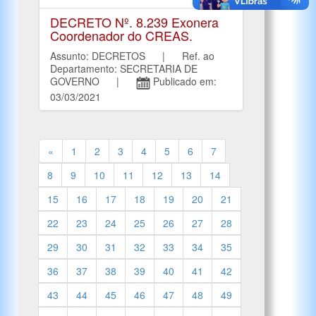
DECRETO Nº. 8.239 Exonera
Coordenador do CREAS.
Assunto: DECRETOS | Ref. ao
Departamento: SECRETARIA DE
GOVERNO |
Publicado em:
03/03/2021
«
1
2
3
4
5
6
7
8
9
10
11
12
13
14
15
16
17
18
19
20
21
22
23
24
25
26
27
28
29
30
31
32
33
34
35
36
37
38
39
40
41
42
43
44
45
46
47
48
49