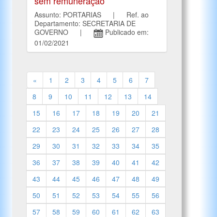
sem remuneração
Assunto: PORTARIAS | Ref. ao
Departamento: SECRETARIA DE
GOVERNO |
Publicado em:
01/02/2021
«
1
2
3
4
5
6
7
8
9
10
11
12
13
14
15
16
17
18
19
20
21
22
23
24
25
26
27
28
29
30
31
32
33
34
35
36
37
38
39
40
41
42
43
44
45
46
47
48
49
50
51
52
53
54
55
56
57
58
59
60
61
62
63