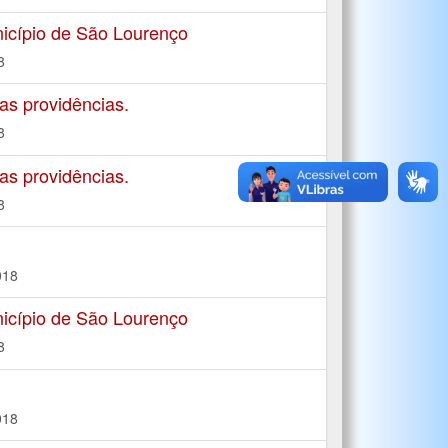
icípio de São Lourenço
8
s providências.
8
s providências.
8
018
icípio de São Lourenço
8
018