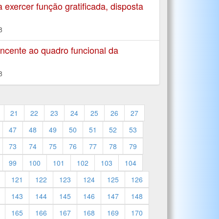
xercer função gratificada, disposta
8
ncente ao quadro funcional da
8
21
22
23
24
25
26
27
47
48
49
50
51
52
53
73
74
75
76
77
78
79
99
100
101
102
103
104
121
122
123
124
125
126
143
144
145
146
147
148
165
166
167
168
169
170