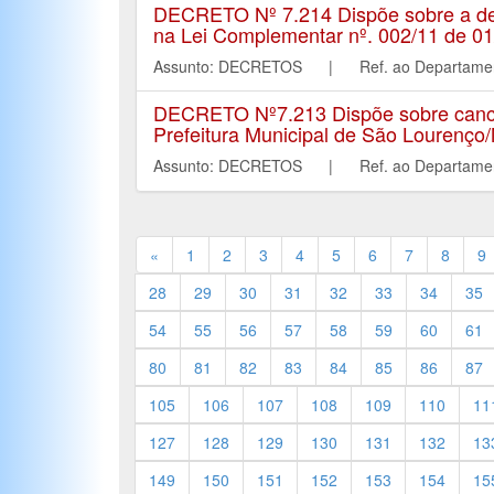
DECRETO Nº 7.214 Dispõe sobre a desi
na Lei Complementar nº. 002/11 de 01
Assunto: DECRETOS | Ref. ao Departa
DECRETO Nº7.213 Dispõe sobre cancel
Prefeitura Municipal de São Lourenço
Assunto: DECRETOS | Ref. ao Departa
«
1
2
3
4
5
6
7
8
9
28
29
30
31
32
33
34
35
54
55
56
57
58
59
60
61
80
81
82
83
84
85
86
87
105
106
107
108
109
110
11
127
128
129
130
131
132
13
149
150
151
152
153
154
15