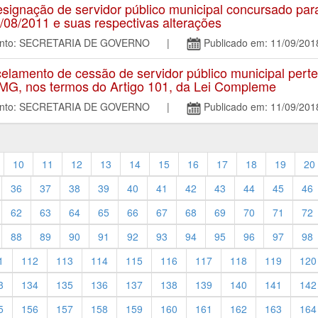
gnação de servidor público municipal concursado para e
/08/2011 e suas respectivas alterações
mento: SECRETARIA DE GOVERNO |
Publicado em: 11/09/201
amento de cessão de servidor público municipal perte
/MG, nos termos do Artigo 101, da Lei Compleme
mento: SECRETARIA DE GOVERNO |
Publicado em: 11/09/201
10
11
12
13
14
15
16
17
18
19
20
36
37
38
39
40
41
42
43
44
45
46
62
63
64
65
66
67
68
69
70
71
72
88
89
90
91
92
93
94
95
96
97
98
1
112
113
114
115
116
117
118
119
120
3
134
135
136
137
138
139
140
141
142
5
156
157
158
159
160
161
162
163
164