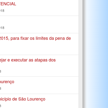
TENCIAL
018
018
5, para fixar os limites da pena de
jar e executar as atapas dos
8
ourenço
8
icípio de São Lourenço
8