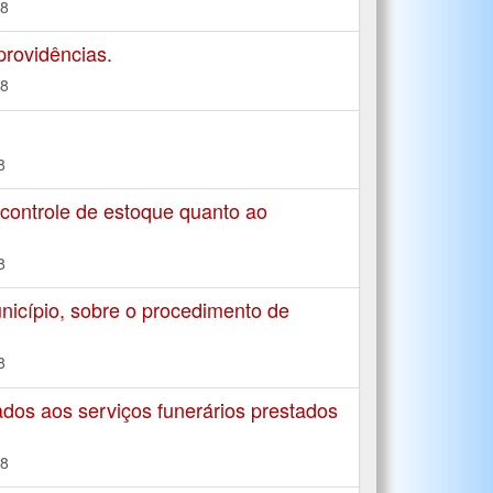
18
rovidências.
18
8
ontrole de estoque quanto ao
8
icípio, sobre o procedimento de
8
dos aos serviços funerários prestados
18