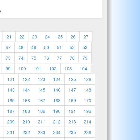
3
21
22
23
24
25
26
27
47
48
49
50
51
52
53
73
74
75
76
77
78
79
99
100
101
102
103
104
121
122
123
124
125
126
143
144
145
146
147
148
165
166
167
168
169
170
187
188
189
190
191
192
209
210
211
212
213
214
231
232
233
234
235
236