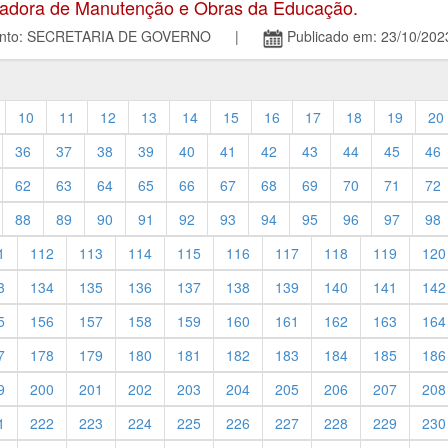
dora de Manutenção e Obras da Educação.
mento: SECRETARIA DE GOVERNO |
Publicado em: 23/10/202
10
11
12
13
14
15
16
17
18
19
20
36
37
38
39
40
41
42
43
44
45
46
62
63
64
65
66
67
68
69
70
71
72
88
89
90
91
92
93
94
95
96
97
98
1
112
113
114
115
116
117
118
119
120
3
134
135
136
137
138
139
140
141
142
5
156
157
158
159
160
161
162
163
164
7
178
179
180
181
182
183
184
185
186
9
200
201
202
203
204
205
206
207
208
1
222
223
224
225
226
227
228
229
230