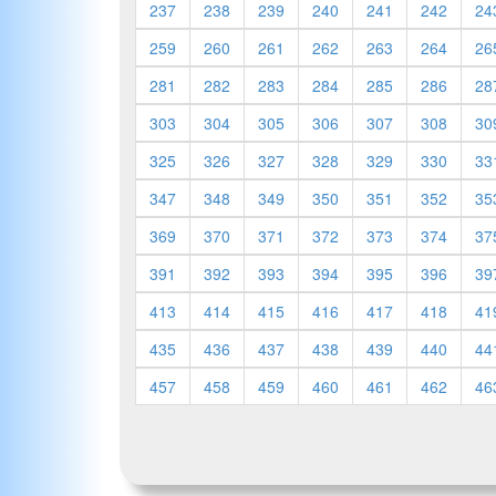
237
238
239
240
241
242
24
259
260
261
262
263
264
26
281
282
283
284
285
286
28
303
304
305
306
307
308
30
325
326
327
328
329
330
33
347
348
349
350
351
352
35
369
370
371
372
373
374
37
391
392
393
394
395
396
39
413
414
415
416
417
418
41
435
436
437
438
439
440
44
457
458
459
460
461
462
46