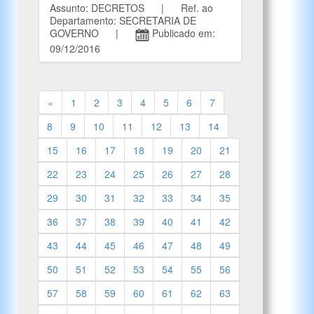
Assunto: DECRETOS | Ref. ao
Departamento: SECRETARIA DE
GOVERNO |
Publicado em:
09/12/2016
«
1
2
3
4
5
6
7
8
9
10
11
12
13
14
15
16
17
18
19
20
21
22
23
24
25
26
27
28
29
30
31
32
33
34
35
36
37
38
39
40
41
42
43
44
45
46
47
48
49
50
51
52
53
54
55
56
57
58
59
60
61
62
63