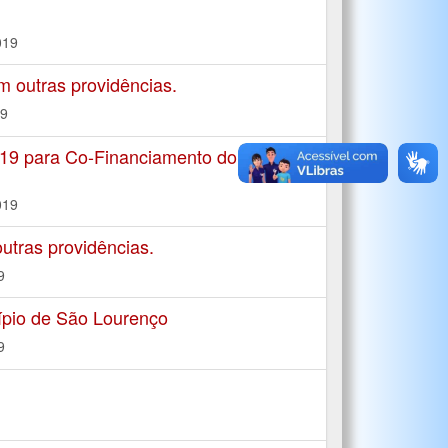
019
m outras providências.
19
19 para Co-Financiamento do Governo
019
tras providências.
9
ípio de São Lourenço
9
.