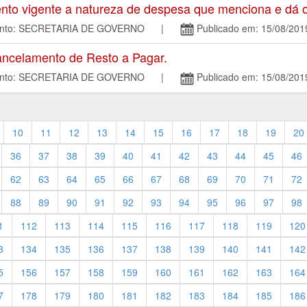
o vigente a natureza de despesa que menciona e dá o
mento: SECRETARIA DE GOVERNO |
Publicado em: 15/08/201
ncelamento de Resto a Pagar.
mento: SECRETARIA DE GOVERNO |
Publicado em: 15/08/201
10
11
12
13
14
15
16
17
18
19
20
36
37
38
39
40
41
42
43
44
45
46
62
63
64
65
66
67
68
69
70
71
72
88
89
90
91
92
93
94
95
96
97
98
1
112
113
114
115
116
117
118
119
120
3
134
135
136
137
138
139
140
141
142
5
156
157
158
159
160
161
162
163
164
7
178
179
180
181
182
183
184
185
186