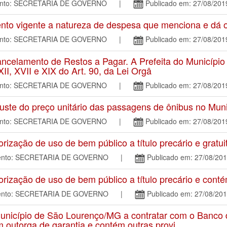
mento: SECRETARIA DE GOVERNO |
Publicado em: 27/08/201
o vigente a natureza de despesa que menciona e dá ou
mento: SECRETARIA DE GOVERNO |
Publicado em: 27/08/201
celamento de Restos a Pagar. A Prefeita do Município
XII, XVII e XIX do Art. 90, da Lei Orgâ
mento: SECRETARIA DE GOVERNO |
Publicado em: 27/08/201
ste do preço unitário das passagens de ônibus no Mun
mento: SECRETARIA DE GOVERNO |
Publicado em: 27/08/201
zação de uso de bem público a título precário e gratui
amento: SECRETARIA DE GOVERNO |
Publicado em: 27/08/20
zação de uso de bem público a título precário e conté
amento: SECRETARIA DE GOVERNO |
Publicado em: 27/08/20
unicípio de São Lourenço/MG a contratar com o Banco 
 outorga de garantia e contém outras provi