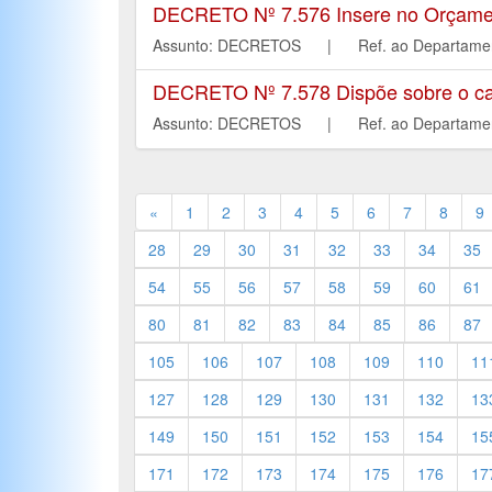
DECRETO Nº 7.576 Insere no Orçament
Assunto: DECRETOS | Ref. ao Departa
DECRETO Nº 7.578 Dispõe sobre o ca
Assunto: DECRETOS | Ref. ao Departa
«
1
2
3
4
5
6
7
8
9
28
29
30
31
32
33
34
35
54
55
56
57
58
59
60
61
80
81
82
83
84
85
86
87
105
106
107
108
109
110
11
127
128
129
130
131
132
13
149
150
151
152
153
154
15
171
172
173
174
175
176
17