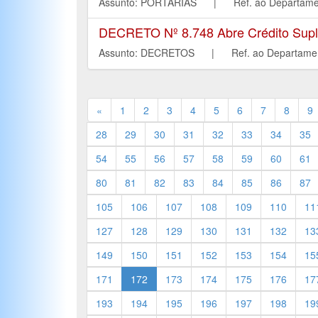
Assunto: PORTARIAS | Ref. ao Depart
DECRETO Nº 8.748 Abre Crédito Suple
Assunto: DECRETOS | Ref. ao Departa
«
1
2
3
4
5
6
7
8
9
28
29
30
31
32
33
34
35
54
55
56
57
58
59
60
61
80
81
82
83
84
85
86
87
105
106
107
108
109
110
11
127
128
129
130
131
132
13
149
150
151
152
153
154
15
171
172
173
174
175
176
17
193
194
195
196
197
198
19