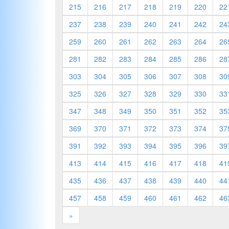
215
216
217
218
219
220
22
237
238
239
240
241
242
24
259
260
261
262
263
264
26
281
282
283
284
285
286
28
303
304
305
306
307
308
30
325
326
327
328
329
330
33
347
348
349
350
351
352
35
369
370
371
372
373
374
37
391
392
393
394
395
396
39
413
414
415
416
417
418
41
435
436
437
438
439
440
44
457
458
459
460
461
462
46
»