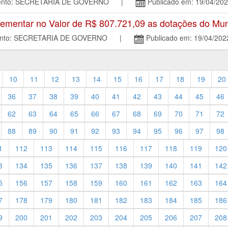
amento: SECRETARIA DE GOVERNO |
Publicado em: 19/04/20
mentar no Valor de R$ 807.721,09 as dotações do Mun
mento: SECRETARIA DE GOVERNO |
Publicado em: 19/04/202
10
11
12
13
14
15
16
17
18
19
20
36
37
38
39
40
41
42
43
44
45
46
62
63
64
65
66
67
68
69
70
71
72
88
89
90
91
92
93
94
95
96
97
98
1
112
113
114
115
116
117
118
119
120
3
134
135
136
137
138
139
140
141
142
5
156
157
158
159
160
161
162
163
164
7
178
179
180
181
182
183
184
185
186
9
200
201
202
203
204
205
206
207
208