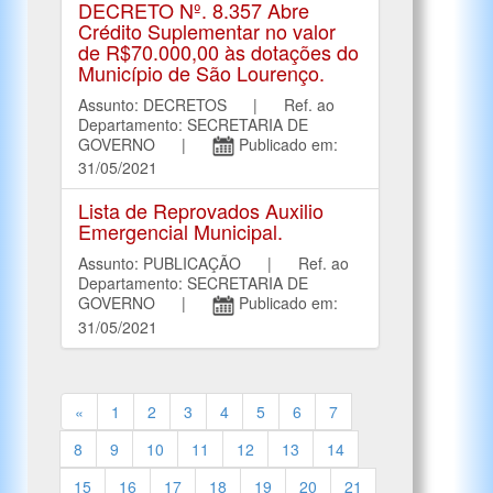
DECRETO Nº. 8.357 Abre
Crédito Suplementar no valor
de R$70.000,00 às dotações do
Município de São Lourenço.
Assunto: DECRETOS | Ref. ao
Departamento: SECRETARIA DE
GOVERNO |
Publicado em:
31/05/2021
Lista de Reprovados Auxilio
Emergencial Municipal.
Assunto: PUBLICAÇÃO | Ref. ao
Departamento: SECRETARIA DE
GOVERNO |
Publicado em:
31/05/2021
«
1
2
3
4
5
6
7
8
9
10
11
12
13
14
15
16
17
18
19
20
21