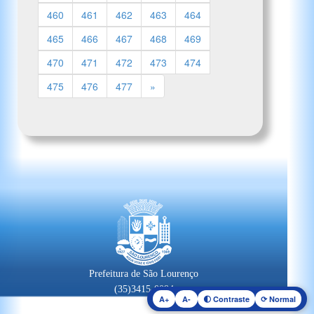
460
461
462
463
464
465
466
467
468
469
470
471
472
473
474
475
476
477
»
Prefeitura de São Lourenço
(35)3415-0094
A+
A-
🌓 Contraste
⟳ Normal