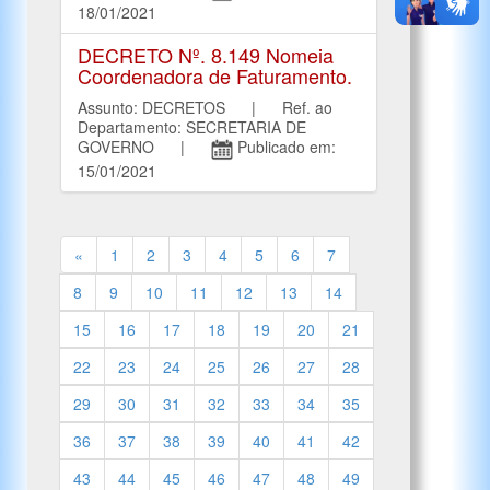
18/01/2021
DECRETO Nº. 8.149 Nomeia
Coordenadora de Faturamento.
Assunto: DECRETOS | Ref. ao
Departamento: SECRETARIA DE
GOVERNO |
Publicado em:
15/01/2021
«
1
2
3
4
5
6
7
8
9
10
11
12
13
14
15
16
17
18
19
20
21
22
23
24
25
26
27
28
29
30
31
32
33
34
35
36
37
38
39
40
41
42
43
44
45
46
47
48
49