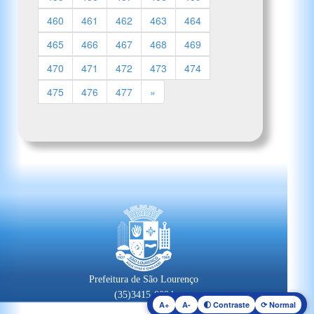
460
461
462
463
464
465
466
467
468
469
470
471
472
473
474
475
476
477
»
Prefeitura de São Lourenço
(35)3415-0094
A+
A-
🌓 Contraste
⟳ Normal