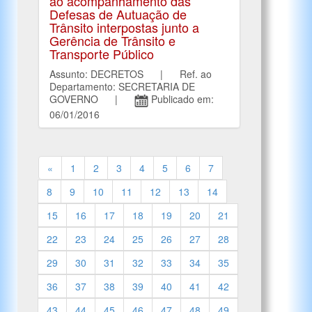
ao acompanhamento das
Defesas de Autuação de
Trânsito interpostas junto a
Gerência de Trânsito e
Transporte Público
Assunto: DECRETOS | Ref. ao
Departamento: SECRETARIA DE
GOVERNO |
Publicado em:
06/01/2016
«
1
2
3
4
5
6
7
8
9
10
11
12
13
14
15
16
17
18
19
20
21
22
23
24
25
26
27
28
29
30
31
32
33
34
35
36
37
38
39
40
41
42
43
44
45
46
47
48
49