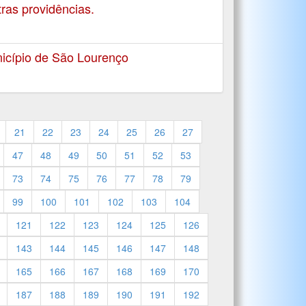
ras providências.
icípio de São Lourenço
21
22
23
24
25
26
27
47
48
49
50
51
52
53
73
74
75
76
77
78
79
99
100
101
102
103
104
121
122
123
124
125
126
143
144
145
146
147
148
165
166
167
168
169
170
187
188
189
190
191
192