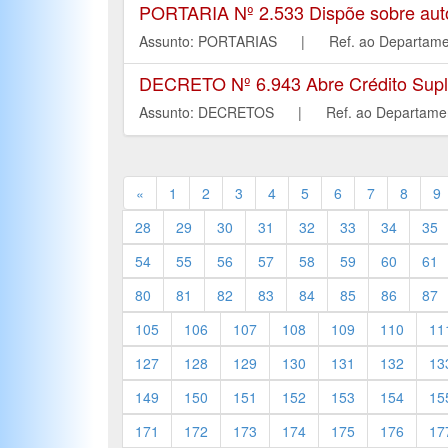
PORTARIA Nº 2.533 Dispõe sobre autori
Assunto: PORTARIAS | Ref. ao Depar
DECRETO Nº 6.943 Abre Crédito Suple
Assunto: DECRETOS | Ref. ao Depart
«
1
2
3
4
5
6
7
8
9
28
29
30
31
32
33
34
35
54
55
56
57
58
59
60
61
80
81
82
83
84
85
86
87
105
106
107
108
109
110
11
127
128
129
130
131
132
13
149
150
151
152
153
154
15
171
172
173
174
175
176
17