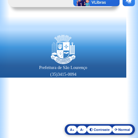
Prefeitura de São Lourenço
(35)3415-0094
A+
A-
🌓 Contraste
⟳ Normal