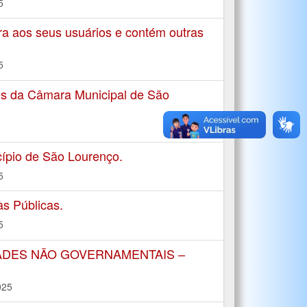
5
ra aos seus usuários e contém outras
5
s da Câmara Municipal de São
ípio de São Lourenço.
5
s Públicas.
5
ADES NÃO GOVERNAMENTAIS –
025