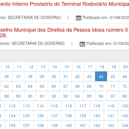
o Interno Provisório do Terminal Rodoviário Municipa
mento: SECRETARIA DE GOVERNO |
Publicado em: 01/09/202
selho Municipal dos Direitos da Pessoa Idosa número 0
028.
tamento: SECRETARIA DE GOVERNO |
Publicado em: 01/09/2
10
11
12
13
14
15
16
17
18
19
20
36
37
38
39
40
41
42
43
44
45
46
62
63
64
65
66
67
68
69
70
71
72
88
89
90
91
92
93
94
95
96
97
98
1
112
113
114
115
116
117
118
119
120
3
134
135
136
137
138
139
140
141
142
5
156
157
158
159
160
161
162
163
164