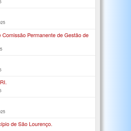
5
S
025
de Comissão Permanente de Gestão de
25
5
RI.
5
025
ípio de São Lourenço.