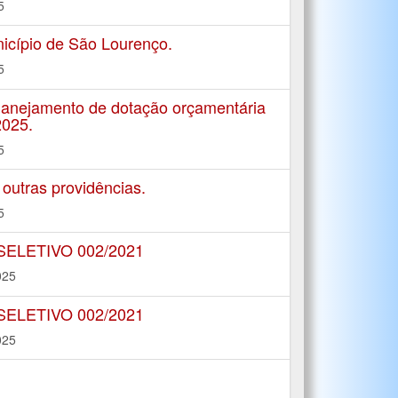
5
icípio de São Lourenço.
5
manejamento de dotação orçamentária
2025.
5
utras providências.
5
LETIVO 002/2021
025
LETIVO 002/2021
025