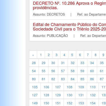
DECRETO Nº. 10.286 Aprova o Regiment
providências.
Assunto: DECRETOS | Ref. ao Departa
Edital de Chamamento Público do Con
Sociedade Civil para o Triênio 2025-2
Assunto: PUBLICAÇÃO | Ref. ao Depar
«
1
2
3
4
5
6
7
8
9
28
29
30
31
32
33
34
35
54
55
56
57
58
59
60
61
80
81
82
83
84
85
86
87
105
106
107
108
109
110
11
127
128
129
130
131
132
13
149
150
151
152
153
154
15