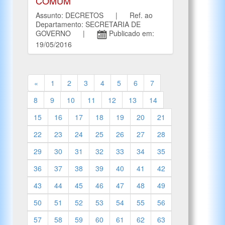
COMUM
Assunto: DECRETOS | Ref. ao
Departamento: SECRETARIA DE
GOVERNO |
Publicado em:
19/05/2016
«
1
2
3
4
5
6
7
8
9
10
11
12
13
14
15
16
17
18
19
20
21
22
23
24
25
26
27
28
29
30
31
32
33
34
35
36
37
38
39
40
41
42
43
44
45
46
47
48
49
50
51
52
53
54
55
56
57
58
59
60
61
62
63