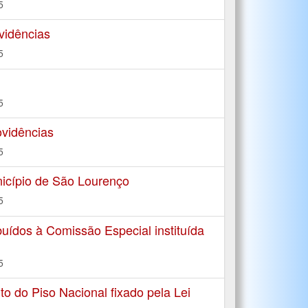
5
vidências
5
5
ovidências
5
icípio de São Lourenço
5
uídos à Comissão Especial instituída
5
 do Piso Nacional fixado pela Lei