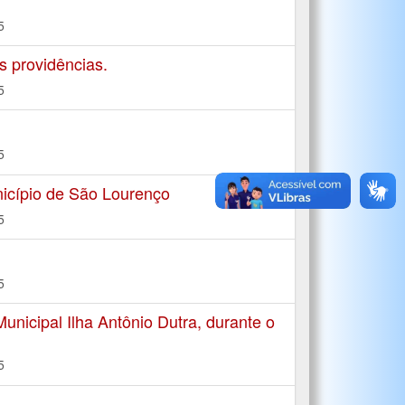
5
 providências.
5
5
icípio de São Lourenço
5
5
nicipal Ilha Antônio Dutra, durante o
5