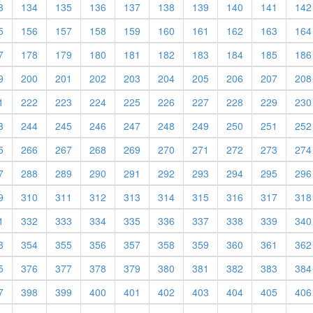
3
134
135
136
137
138
139
140
141
142
5
156
157
158
159
160
161
162
163
164
7
178
179
180
181
182
183
184
185
186
9
200
201
202
203
204
205
206
207
208
1
222
223
224
225
226
227
228
229
230
3
244
245
246
247
248
249
250
251
252
5
266
267
268
269
270
271
272
273
274
7
288
289
290
291
292
293
294
295
296
9
310
311
312
313
314
315
316
317
318
1
332
333
334
335
336
337
338
339
340
3
354
355
356
357
358
359
360
361
362
5
376
377
378
379
380
381
382
383
384
7
398
399
400
401
402
403
404
405
406