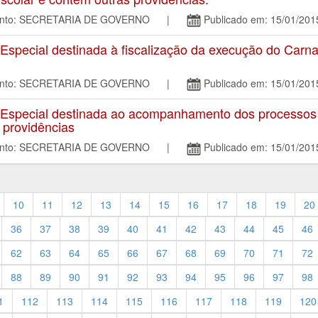
mento: SECRETARIA DE GOVERNO |
Publicado em: 15/01/201
special destinada à fiscalização da execução do Carn
mento: SECRETARIA DE GOVERNO |
Publicado em: 15/01/201
special destinada ao acompanhamento dos processos li
 providências
mento: SECRETARIA DE GOVERNO |
Publicado em: 15/01/201
10
11
12
13
14
15
16
17
18
19
20
36
37
38
39
40
41
42
43
44
45
46
62
63
64
65
66
67
68
69
70
71
72
88
89
90
91
92
93
94
95
96
97
98
1
112
113
114
115
116
117
118
119
120