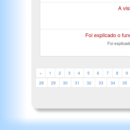
A vis
Foi explicado o fu
Foi explica
«
1
2
3
4
5
6
7
8
9
28
29
30
31
32
33
34
35