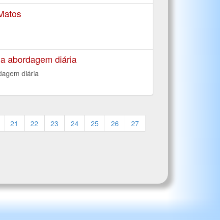
 Matos
 a abordagem diária
dagem diária
21
22
23
24
25
26
27