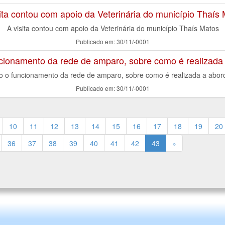
ita contou com apoio da Veterinária do município Thaís
A visita contou com apoio da Veterinária do município Thaís Matos
Publicado em: 30/11/-0001
ncionamento da rede de amparo, sobre como é realizada
do o funcionamento da rede de amparo, sobre como é realizada a abor
Publicado em: 30/11/-0001
10
11
12
13
14
15
16
17
18
19
20
36
37
38
39
40
41
42
43
»