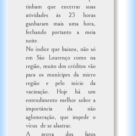
tinham que encerrar suas
atividades às 23 horas
ganharam mais uma hora,
fechando portanto a meia
noite.
No índice que baixou, não só
em São Lourenço como na
região, muito dos créditos vão
para os munícipes da micro
região e pelo início da
vacinação. Hoje há um
entendimento melhor sobre a
importância da não
aglomeração, que impede o
vírus de se alastrar.
A prova dos fatos