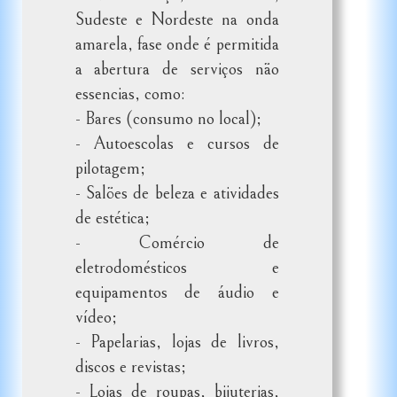
Sudeste e Nordeste na onda
amarela, fase onde é permitida
a abertura de serviços não
essencias, como:
- Bares (consumo no local);
- Autoescolas e cursos de
pilotagem;
- Salões de beleza e atividades
de estética;
- Comércio de
eletrodomésticos e
equipamentos de áudio e
vídeo;
- Papelarias, lojas de livros,
discos e revistas;
- Lojas de roupas, bijuterias,