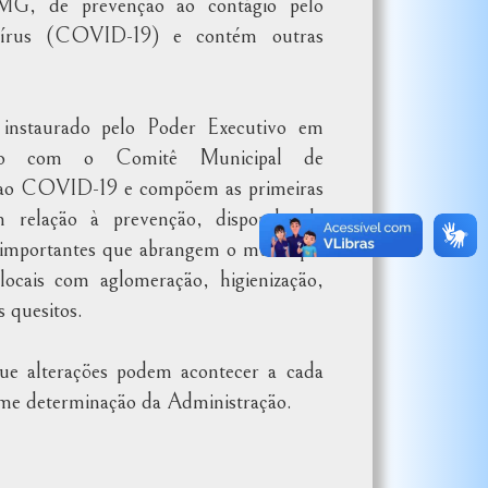
MG, de prevenção ao contágio pelo
írus (COVID-19) e contém outras
instaurado pelo Poder Executivo em
o com o Comitê Municipal de
ao COVID-19 e compõem as primeiras
m relação à prevenção, dispondo de
 importantes que abrangem o município
locais com aglomeração, higienização,
s quesitos.
que alterações podem acontecer a cada
rme determinação da Administração.