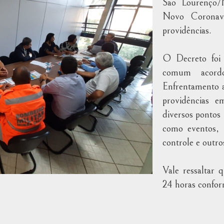
São Lourenço/
Novo Coronav
providências.
O Decreto foi 
comum acord
Enfrentamento 
providências e
diversos pontos
como eventos, 
controle e outro
Vale ressaltar 
24 horas confo