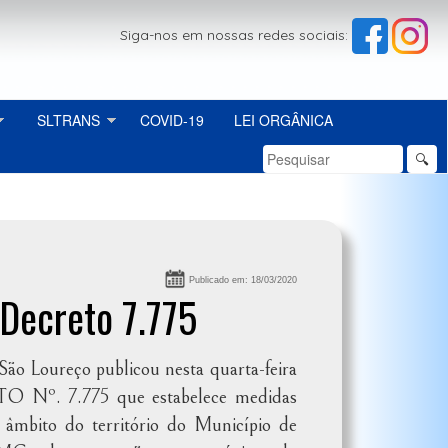
Siga-nos em nossas redes sociais:
SLTRANS
COVID-19
LEI ORGÂNICA
🔍
Publicado em: 18/03/2020
Decreto 7.775
São Loureço publicou nesta quarta-feira
O Nº. 7.775 que estabelece medidas
 âmbito do território do Município de